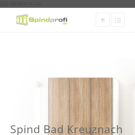
502188387676140
Spind Bad Kreuznach