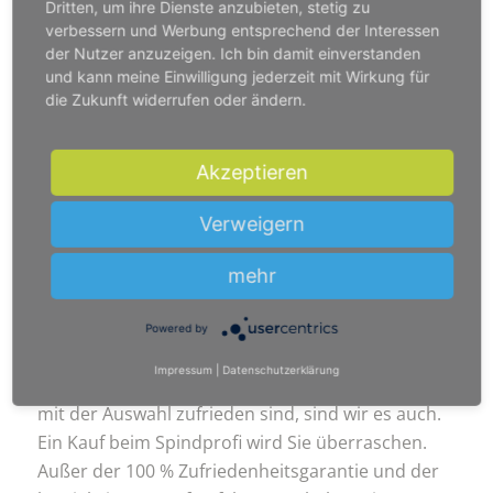
Dritten, um ihre Dienste anzubieten, stetig zu
Der ideenreiche Mix an Werkstoffen der
verbessern und Werbung entsprechend der Interessen
Schränke bietet hohe Produktqualität
der Nutzer anzuzeigen. Ich bin damit einverstanden
und kann meine Einwilligung jederzeit mit Wirkung für
Vielseitige Auswahl - zeitsparend und
die Zukunft widerrufen oder ändern.
preisgünstig
Zuverlässigkeit, Einrichtung und
Akzeptieren
Erweiterbarkeit auf hohem Niveau
Verweigern
mehr
Freuen Sie sich auf Ihren neuen Spind
Wir wünschen uns einen einfachen und
Powered by
unkomplizierten Vorgang im Online Shop, von der
Impressum
|
Datenschutzerklärung
Auswahl bis zur Bestellung. Erst dann, wenn Sie
mit der Auswahl zufrieden sind, sind wir es auch.
Ein Kauf beim Spindprofi wird Sie überraschen.
Außer der 100 % Zufriedenheitsgarantie und der