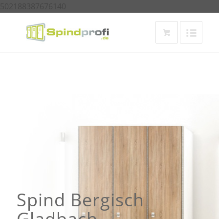
502188387676140
Spind Bergisch
Gladbach