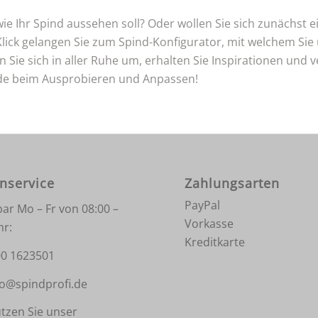
ie Ihr Spind aussehen soll? Oder wollen Sie sich zunächst e
Klick gelangen Sie zum Spind-Konfigurator, mit welchem Si
Sie sich in aller Ruhe um, erhalten Sie Inspirationen und
eude beim Ausprobieren und Anpassen!
nservice
Zahlungsarten
PayPal
bar Mo – Fr von 08:00 –
Vorkasse
hr:
Kreditkarte
0 1623501
fo@spindprofi.de
tzen Sie unser