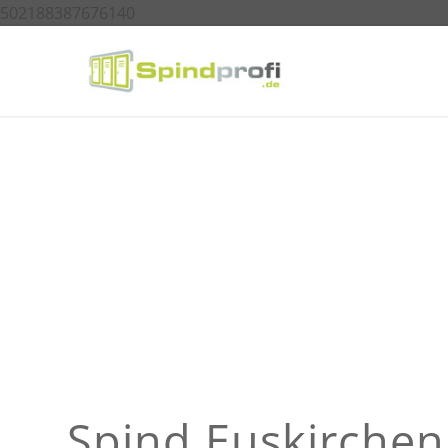
502188387676140
Spind Euskirchen