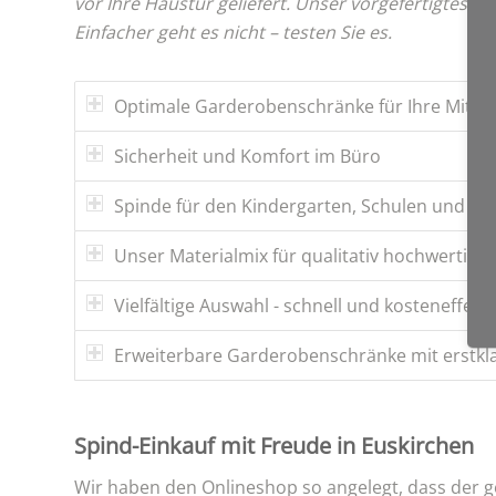
vor Ihre Haustür geliefert. Unser vorgefertigtes 
Einfacher geht es nicht – testen Sie es.
Optimale Garderobenschränke für Ihre Mitarb
Sicherheit und Komfort im Büro
Spinde für den Kindergarten, Schulen und Uni
Unser Materialmix für qualitativ hochwertige
Vielfältige Auswahl - schnell und kosteneffekti
Erweiterbare Garderobenschränke mit erstklas
Spind-Einkauf mit Freude in Euskirchen
Wir haben den Onlineshop so angelegt, dass der g