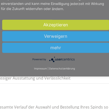
Design können Sie nach eigenen Vorstellungen personalisier
einverstanden und kann meine Einwilligung jederzeit mit Wirkung
für die Zukunft widerrufen oder ändern.
eiter in Euskirchen
Akzeptieren
Verweigern
versitäten in Euskirchen
mehr
 Schränke
Powered by
v
Impressum
|
Datenschutzerklärung
siger Ausstattung und Verlässlichkeit
esamte Verlauf der Auswahl und Bestellung Ihres Spinds so