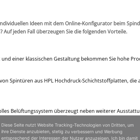
re individuellen Ideen mit dem Online-Konfigurator beim Spi
 Auf jeden Fall überzeugen Sie die folgenden Vorteile.
t und einer klassischen Gestaltung bekommen Sie hohe Prod
 von Spintüren aus HPL Hochdruck-Schichtstoffplatten, die
lles Belüftungssystem überzeugt neben weiterer Ausstattung
Diese Seite nutzt Website Tracking-Technologien von Dritten, um
ihre Dienste anzubieten, stetig zu verbessern und Werbung
erem optimalen Fertigungsprozess. Unsere Spinde werden ko
entsprechend der Interessen der Nutzer anzuzeigen. Ich bin damit