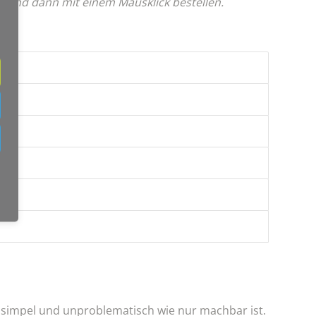
en und dann mit einem Mausklick bestellen.
 simpel und unproblematisch wie nur machbar ist.