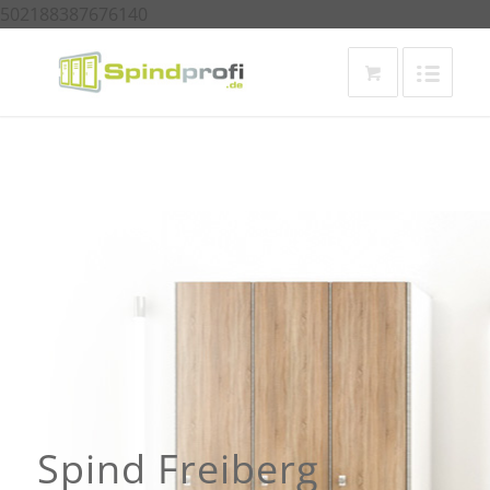
502188387676140
Spind Freiberg