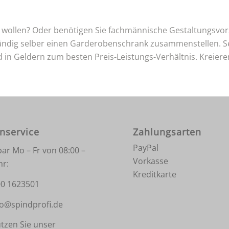
n wollen? Oder benötigen Sie fachmännische Gestaltungsvo
tändig selber einen Garderobenschrank zusammenstellen. Se
in Geldern zum besten Preis-Leistungs-Verhältnis. Kreieren 
nservice
Zahlungsarten
PayPal
bar Mo – Fr von 08:00 –
Vorkasse
hr:
Kreditkarte
0 1623501
fo@spindprofi.de
tzen Sie unser