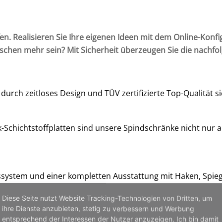
. Realisieren Sie Ihre eigenen Ideen mit dem Online-Konfi
sschen mehr sein? Mit Sicherheit überzeugen Sie die nachfo
urch zeitloses Design und TÜV zertifizierte Top-Qualität si
-Schichtstoffplatten sind unsere Spindschränke nicht nur 
ssystem und einer kompletten Ausstattung mit Haken, Spieg
Diese Seite nutzt Website Tracking-Technologien von Dritten, um
ihre Dienste anzubieten, stetig zu verbessern und Werbung
en Sie nicht ewig auf Ihren persönlichen Garderobenschra
entsprechend der Interessen der Nutzer anzuzeigen. Ich bin damit