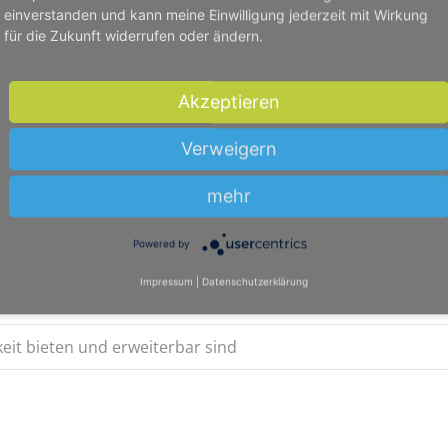
rhalten Sie bis vor Ihre Haustür vollständig zusammengeba
einverstanden und kann meine Einwilligung jederzeit mit Wirkung
rtigtes Design so, wie Sie es haben möchten, und mit bloß ei
für die Zukunft widerrufen oder ändern.
Akzeptieren
ma
Verweigern
mehr
hulen und Universitäten in Geldern
Powered by
 ermöglicht hohe Qualität
Impressum
|
Datenschutzerklärung
keit bieten und erweiterbar sind