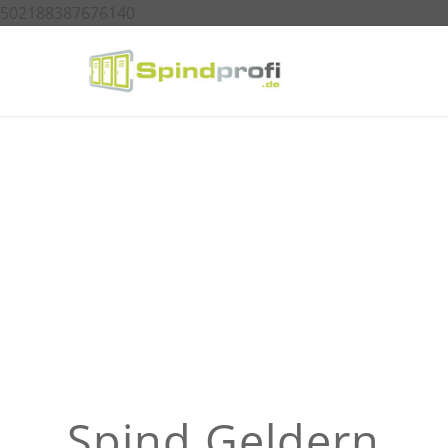
502188387676140
Spind Geldern