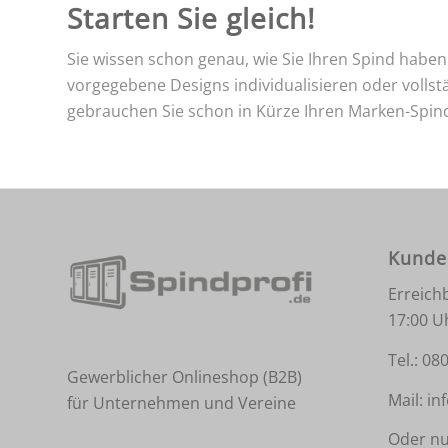
Starten Sie gleich!
Sie wissen schon genau, wie Sie Ihren Spind habe
vorgegebene Designs individualisieren oder volls
gebrauchen Sie schon in Kürze Ihren Marken-Spind 
Kunde
Erreich
17:00 U
Tel.:
080
Gewerblicher Onlineshop (B2B)
Mail:
in
für Unternehmen und Vereine
Oder nu