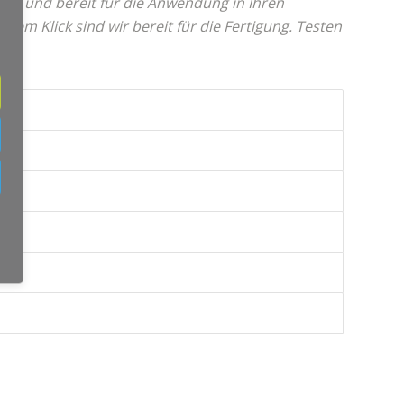
ut und bereit für die Anwendung in Ihren
nem Klick sind wir bereit für die Fertigung. Testen