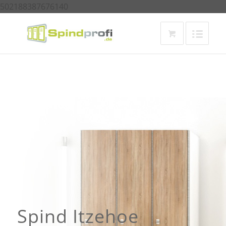
502188387676140
Spind Itzehoe