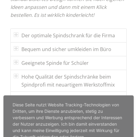
Ideen anpassen und dann mit einem Klick
bestellen. Es ist wirklich kinderleicht!
Der optimale Spindschrank für die Firma
Bequem und sicher umkleiden im Büro
Geeignete Spinde für Schüler
Hohe Qualität der Spindschränke beim
Spindprofi mit neuartigem Werkstoffmix
Große Auswahl und rasch angeliefert - zum
Diese Seite nutzt Website Tracking-Technologien von
kleinen Preis
Dritten, um ihre Dienste anzubieten, stetig zu
verbessern und Werbung entsprechend der Interessen
Zuverlässigkeit, Einrichtung und
der Nutzer anzuzeigen. Ich bin damit einverstanden
Erweiterbarkeit auf höchstem Level
und kann meine Einwilligung jederzeit mit Wirkung für
die Zukunft widerrufen oder ändern.