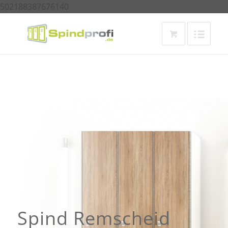
502188387676140
Spind Remscheid