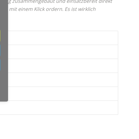
ändig zusammengebaut und einsatzbereit direkt
nn mit einem Klick ordern. Es ist wirklich