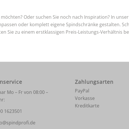
n möchten? Oder suchen Sie noch nach Inspiration? In uns
npassen oder komplett eigene Spindschränke gestalten. Sch
n Sie zu einem erstklassigen Preis-Leistungs-Verhältnis be
nservice
Zahlungsarten
PayPal
bar Mo – Fr von 08:00 –
Vorkasse
hr:
Kreditkarte
0 1623501
fo@spindprofi.de