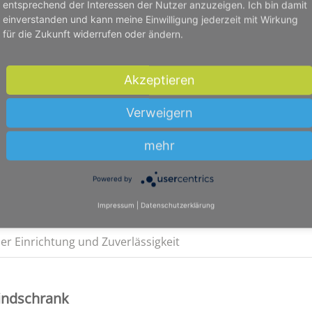
ptimalen Produktionsprozess. Unsere Spinde werden vollst
entsprechend der Interessen der Nutzer anzuzeigen. Ich bin damit
 können Sie nach individuellen Ideen individualisieren und da
einverstanden und kann meine Einwilligung jederzeit mit Wirkung
für die Zukunft widerrufen oder ändern.
Akzeptieren
Verweigern
mehr
ochschulen in Reutlingen - Spinde für Groß und Klein!
tiert Qualität
Powered by
Impressum
|
Datenschutzerklärung
ünstigen Preis
r Einrichtung und Zuverlässigkeit
pindschrank