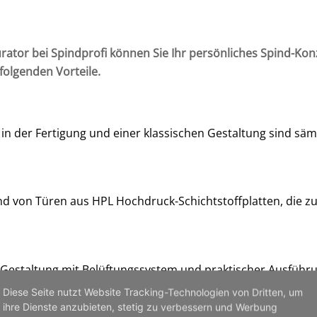
rator bei Spindprofi können Sie Ihr persönliches Spind-Kon
folgenden Vorteile.
in der Fertigung und einer klassischen Gestaltung sind sä
nd von Türen aus HPL Hochdruck-Schichtstoffplatten, die 
 Gestaltung mit Belüftungssystem und praktischer Ausführu
Diese Seite nutzt Website Tracking-Technologien von Dritten, um
ihre Dienste anzubieten, stetig zu verbessern und Werbung