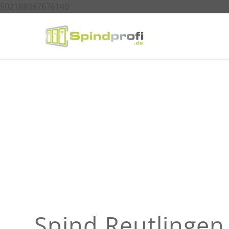
502188387676140
Spind Reutlingen