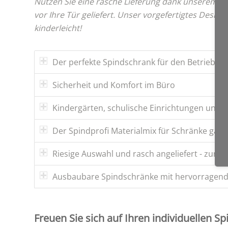
Nützen Sie eine rasche Lieferung dank unserem o
vor Ihre Tür geliefert. Unser vorgefertigtes Design
kinderleicht!
Der perfekte Spindschrank für den Betrieb
Sicherheit und Komfort im Büro
Kindergärten, schulische Einrichtungen und H
Der Spindprofi Materialmix für Schränke garan
Riesige Auswahl und rasch angeliefert - zum g
Ausbaubare Spindschränke mit hervorragende
Freuen Sie sich auf Ihren individuellen S