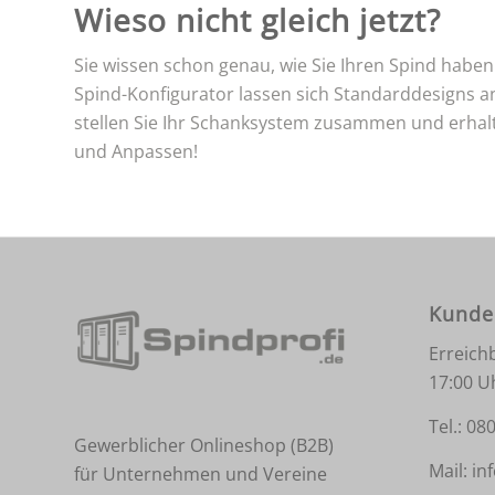
Wieso nicht gleich jetzt?
Sie wissen schon genau, wie Sie Ihren Spind habe
Spind-Konfigurator lassen sich Standarddesigns a
stellen Sie Ihr Schanksystem zusammen und erhalte
und Anpassen!
Kunde
Erreich
17:00 U
Tel.:
080
Gewerblicher Onlineshop (B2B)
Mail:
in
für Unternehmen und Vereine