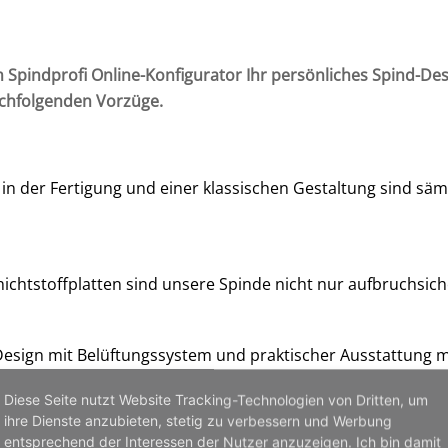
 Spindprofi Online-Konfigurator Ihr persönliches Spind-Desig
achfolgenden Vorzüge.
in der Fertigung und einer klassischen Gestaltung sind sä
chtstoffplatten sind unsere Spinde nicht nur aufbruchsich
Design mit Belüftungssystem und praktischer Ausstattung m
Diese Seite nutzt Website Tracking-Technologien von Dritten, um
ihre Dienste anzubieten, stetig zu verbessern und Werbung
derobenschrank in Wernigerode warten müssen, haben wir ei
entsprechend der Interessen der Nutzer anzuzeigen. Ich bin damit