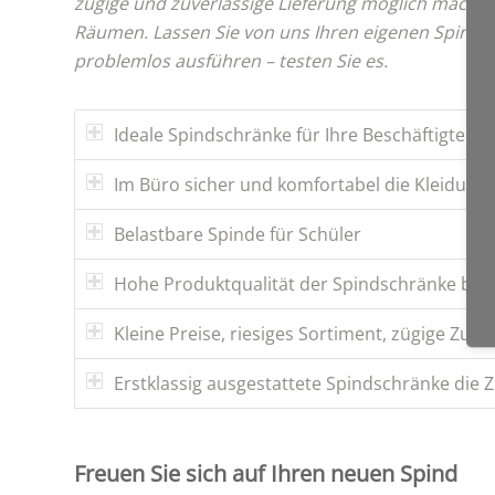
zügige und zuverlässige Lieferung möglich macht.
Räumen. Lassen Sie von uns Ihren eigenen Spind g
problemlos ausführen – testen Sie es.
Ideale Spindschränke für Ihre Beschäftigten 
Im Büro sicher und komfortabel die Kleidung
Belastbare Spinde für Schüler
Hohe Produktqualität der Spindschränke beim 
Kleine Preise, riesiges Sortiment, zügige Zust
Erstklassig ausgestattete Spindschränke die 
Freuen Sie sich auf Ihren neuen Spind