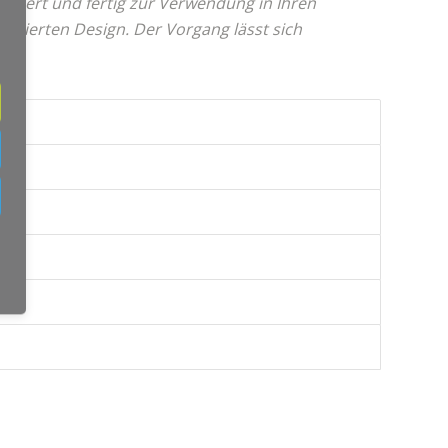
ntiert und fertig zur Verwendung in Ihren
isierten Design. Der Vorgang lässt sich