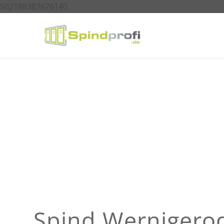
502188387676140
Spind Wernigero