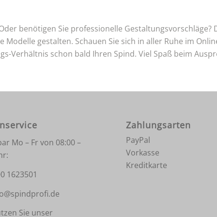
? Oder benötigen Sie professionelle Gestaltungsvorschläge?
e Modelle gestalten. Schauen Sie sich in aller Ruhe im Onl
gs-Verhältnis schon bald Ihren Spind. Viel Spaß beim Ausp
nservice
Zahlungsarten
PayPal
bar Mo – Fr von 08:00 –
Vorkasse
hr:
Kreditkarte
0 1623501
fo@spindprofi.de
tzen Sie unser