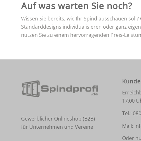
Auf was warten Sie noch?
Wissen Sie bereits, wie Ihr Spind ausschauen soll
Standarddesigns individualisieren oder ganz eigen
nutzen Sie zu einem hervorragenden Preis-Leistun
Kunde
Erreich
17:00 U
Tel.:
080
Gewerblicher Onlineshop (B2B)
Mail:
in
für Unternehmen und Vereine
Oder nu