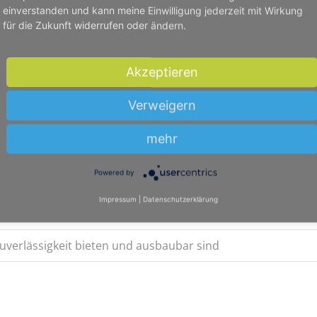
 Alle Spinde bekommen Sie bis vor Ihre Haustür komplett mo
einverstanden und kann meine Einwilligung jederzeit mit Wirkung
estalten, mit Anpassungen aufbauend auf unserem standard
für die Zukunft widerrufen oder ändern.
Akzeptieren
in Wernigerode
Verweigern
 wechseln
mehr
Powered by
Spindprofi mit einfallsreichem Mix an Materialien
Impressum
|
Datenschutzerklärung
ellung
Zuverlässigkeit bieten und ausbaubar sind