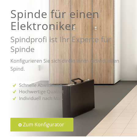
Spinde für einen
Elektroniker
Spindprofi ist Ihr Experte für
Spinde
Konfigurieren Sie sich direkt Ihren individuellen
Spind.
Schnelle Abwicklung
Hochwertige Qualität
Individuell nach Maß
Zum Konfigurator