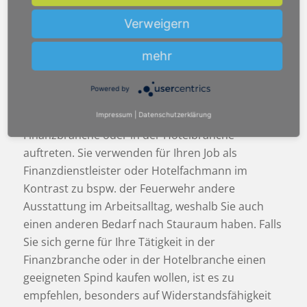
oder
Hotelfachmann
einen optimierten Spind
Verweigern
kaufen, ist es wichtig, auf Funktionalität besonders
viel Wert zu legen. Bei den in der vorherigen
mehr
Passage aufgeführten Optionen geht es nicht
ausschließlich um Ästhetik, sondern
Powered by
vordergründig um die Anpassung an die
Bedingungen, die durch Ihren Beruf in der
Impressum
|
Datenschutzerklärung
Finanzbranche oder
in der Hotelbranche
auftreten. Sie verwenden für Ihren Job als
Finanzdienstleister oder
Hotelfachmann
im
Kontrast zu bspw. der Feuerwehr andere
Ausstattung im Arbeitsalltag, weshalb Sie auch
einen anderen Bedarf nach Stauraum haben. Falls
Sie sich gerne für Ihre Tätigkeit in der
Finanzbranche oder
in der Hotelbranche
einen
geeigneten Spind kaufen wollen, ist es zu
empfehlen, besonders auf Widerstandsfähigkeit