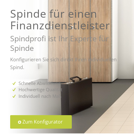
Spinde für einen
Finanzdienstleister
Spindprofi ist Ihr Experte für
Spinde
Konfigurieren Sie sich direkt Ihren individuellen
Spind.
Schnelle Abwicklung
Hochwertige Qualität
Individuell nach Maß
Zum Konfigurator