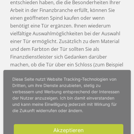
entschieden haben, die die Besonderheiten Ihrer
Arbeit in der Finanzbranche erfüllt, können Sie
einen geöffneten Spind kaufen oder wenn
benötigt eine Tür ergänzen. Ihnen wiederum
vielfältige Auswahlmöglichkeiten bei der Auswahl
einer Tür ermöglicht. Zusätzlich zu dem Material
und dem Farbton der Tür sollten Sie als
Finanzdienstleister sich Gedanken darüber
machen, ob die Tür über ein Schloss (zum Beispiel
ein Zylinderschloss oder Vörhängeschloss)
Diese Seite nutzt Website Tracking-Technologien von
verfügen sollte, um komplette vollen Schutz und
Dritten, um ihre Dienste anzubieten, stetig zu
Intimsphäre gewährleisten zu können.
verbessern und Werbung entsprechend der Interessen
Was ein Finanzdienstleister
der Nutzer anzuzeigen. Ich bin damit einverstanden
und kann meine Einwilligung jederzeit mit Wirkung für
beim Spind Kaufen
die Zukunft widerrufen oder ändern.
berücksichtigen muss
Akzeptieren
Möchten Sie für Ihre Arbeit als Finanzdienstleister