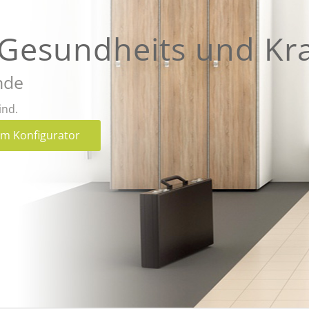
 Gesundheits und Kr
inde
ind.
m Konfigurator