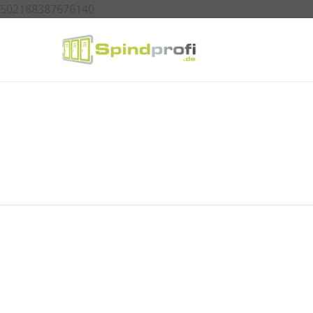
502188387676140