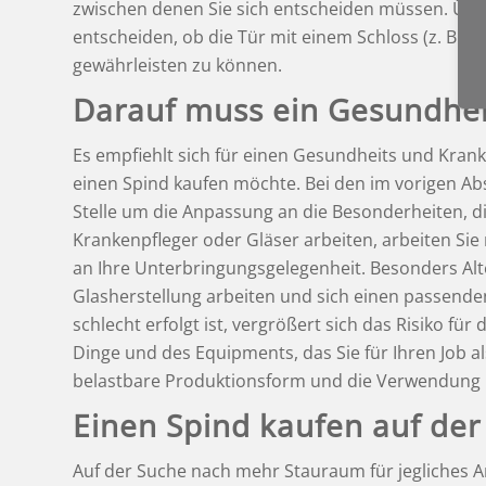
zwischen denen Sie sich entscheiden müssen. Über
entscheiden, ob die Tür mit einem Schloss (z. B. 
gewährleisten zu können.
Darauf muss ein Gesundhei
Es empfiehlt sich für einen Gesundheits und Kran
einen Spind kaufen möchte. Bei den im vorigen Ab
Stelle um die Anpassung an die Besonderheiten, di
Krankenpfleger oder
Gläser
arbeiten, arbeiten Sie
an Ihre Unterbringungsgelegenheit. Besonders Alt
Glasherstellung
arbeiten und sich einen passende
schlecht erfolgt ist, vergrößert sich das Risiko f
Dinge und des Equipments, das Sie für Ihren Job 
belastbare Produktionsform und die Verwendung l
Einen Spind kaufen auf der
Auf der Suche nach mehr Stauraum für jegliches A