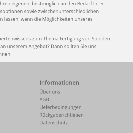
hren eigenen, bestmöglich an den Bedarf Ihrer
ngsoptionen sowie zwischenunterschiedlichen
n lassen, wenn die Möglichkeiten unseres
Expertenwissens zum Thema Fertigung von Spinden
rt an unserem Angebot? Dann sollten Sie uns
nnen.
Informationen
Über uns
AGB
Lieferbedingungen
Rückgaberichtlinien
Datenschutz