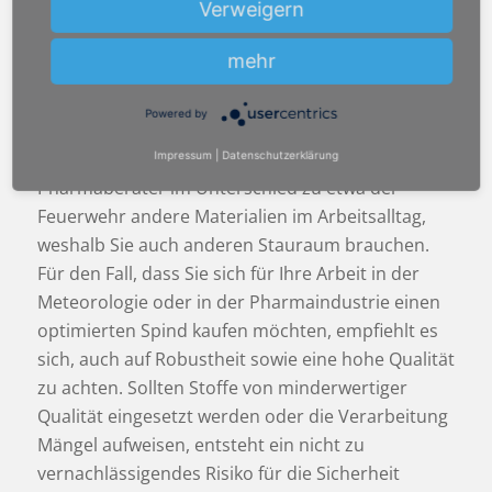
Verweigern
Möglichkeiten dienen nicht nur optischen
Zwecken sondern vor allem der Anpassung an
mehr
Ihren Job in der Meteorologie oder
in der
Pharmaindustrie
sowie die hiermit
Powered by
einhergehenden speziellen Wünsche. Sie
benötigen für den Beruf als Meteorologe oder
Impressum
|
Datenschutzerklärung
Pharmaberater
im Unterschied zu etwa der
Feuerwehr andere Materialien im Arbeitsalltag,
weshalb Sie auch anderen Stauraum brauchen.
Für den Fall, dass Sie sich für Ihre Arbeit in der
Meteorologie oder
in der Pharmaindustrie
einen
optimierten Spind kaufen möchten, empfiehlt es
sich, auch auf Robustheit sowie eine hohe Qualität
zu achten. Sollten Stoffe von minderwertiger
Qualität eingesetzt werden oder die Verarbeitung
Mängel aufweisen, entsteht ein nicht zu
vernachlässigendes Risiko für die Sicherheit