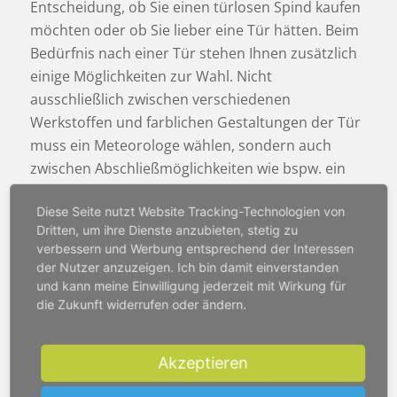
Entscheidung, ob Sie einen türlosen Spind kaufen
möchten oder ob Sie lieber eine Tür hätten. Beim
Bedürfnis nach einer Tür stehen Ihnen zusätzlich
einige Möglichkeiten zur Wahl. Nicht
ausschließlich zwischen verschiedenen
Werkstoffen und farblichen Gestaltungen der Tür
muss ein Meteorologe wählen, sondern auch
zwischen Abschließmöglichkeiten wie bspw. ein
Zylinder- oder ein Vörhängeschloss, um
Diese Seite nutzt Website Tracking-Technologien von
Intimsphäre sowie Sicherheit zu gewährleisten.
Dritten, um ihre Dienste anzubieten, stetig zu
Was beim Spind Kaufen für
verbessern und Werbung entsprechend der Interessen
der Nutzer anzuzeigen. Ich bin damit einverstanden
einen Meteorologen
und kann meine Einwilligung jederzeit mit Wirkung für
eingeplant werden sollte
die Zukunft widerrufen oder ändern.
Falls Sie sich als Meteorologe oder
Pharmaberater
Akzeptieren
einen Spind kaufen wollen, sollten Sie die
Funktionalität beachten. Die vorhin aufgezählten