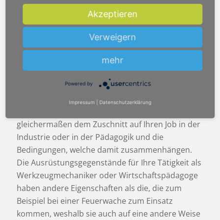
Spind Kaufen beachten
Akzeptieren
Sofern Sie sich für Ihre Tätigkeit als
Werkzeugmechaniker oder
Verweigern
Wirtschaftspädagoge
einen passenden Spind
kaufen wollen, ist es empfehlenswert, auf
mehr
praktische Eigenschaften besonders viel Wert zu
legen. Die vorhin behandelten
Powered by
Auswahlmöglichkeiten werden nicht nur zu
Impressum
|
Datenschutzerklärung
dekorativen Nutzen angeboten sondern dienen
gleichermaßen dem Zuschnitt auf Ihren Job in der
Industrie oder
in der Pädagogik
und die
Bedingungen, welche damit zusammenhängen.
Die Ausrüstungsgegenstände für Ihre Tätigkeit als
Werkzeugmechaniker oder
Wirtschaftspädagoge
haben andere Eigenschaften als die, die zum
Beispiel bei einer Feuerwache zum Einsatz
kommen, weshalb sie auch auf eine andere Weise