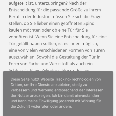
aufgeteilt ist, unterzubringen? Nach der
Entscheidung für die passende Größe zu Ihrem
Beruf in der Industrie müssen Sie sich die Frage
stellen, ob Sie lieber einen geöffneten Spind
kaufen möchten oder ob eine Tür für Sie
vonnöten ist. Wenn Sie eine Entscheidung für eine
Tür gefällt haben sollten, ist es Ihnen möglich,
eine von vielen verschiedenen Formen von Türen
auszuwählen. Sowohl die Gestaltung der Tür in
Form von Farbe und Werkstoff als auch ein
Schloss (z. B. ein Zylinderschloss oder ein
Vörhängeschloss) für volle Zuverlässigkeit und
Diese Seite nutzt Website Tracking-Technologien von
Privatsphäre dütfen Sie als Werkzeugmechaniker
Dritten, um ihre Dienste anzubieten, stetig zu
wählen.
verbessern und Werbung entsprechend der Interessen
der Nutzer anzuzeigen. Ich bin damit einverstanden
Das müssen Sie als
und kann meine Einwilligung jederzeit mit Wirkung für
die Zukunft widerrufen oder ändern.
Werkzeugmechaniker beim