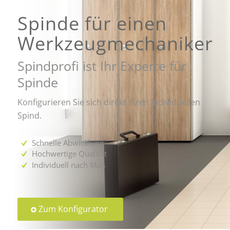
Spinde für einen
Werkzeugmechaniker
Spindprofi ist Ihr Experte für
Spinde
Konfigurieren Sie sich direkt Ihren individuellen
Spind.
Schnelle Abwicklung
Hochwertige Qualität
Individuell nach Maß
Zum Konfigurator